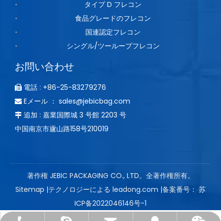
タイプ D フレコン
食品グレードのフレコン
国連認定フレコン
シングル/ツーループフレコン
お問い合わせ
電話 : +86-25-83279276

Eメール ：
sales@jebicbag.com

追加 : 嘉業国際城 3 号館 2203 号

中国南京市廬山路158号210019
著作権 JEBIC PACKAGING CO., LTD。全著作権所有。
Sitemap
|テクノロジーによる
leadong.com
|备案番号：
苏
ICP备2022046146号-1