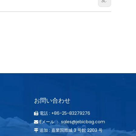
次:
お問い合わせ
電話 : +86-25-83279276

Eメール ：
sales@jebicbag.com

追加 : 嘉業国際城 3 号館 2203 号
