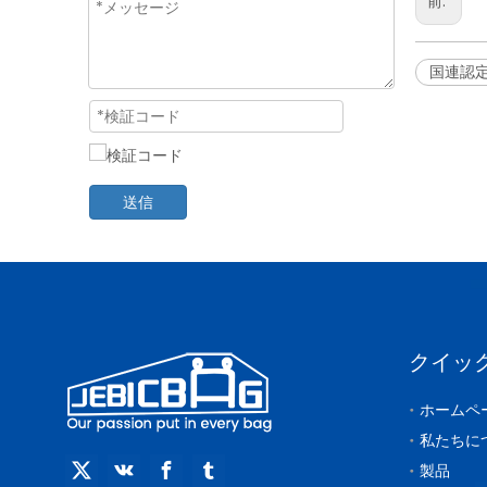
前:
国連認
送信
クイッ
ホームペ
私たちに
製品