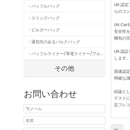
UN 認
バッフルバッグ
らのコ
スリングバッグ
UN C
ビルダーバッグ
安全性
梱包の
通気性のあるバルクバッグ
UN 認
バッフルライナー/導電ライナー/アルミニウムライナー
します
その他
国連認
明確な
お問い合わせ
結論と
テスト
定フレ