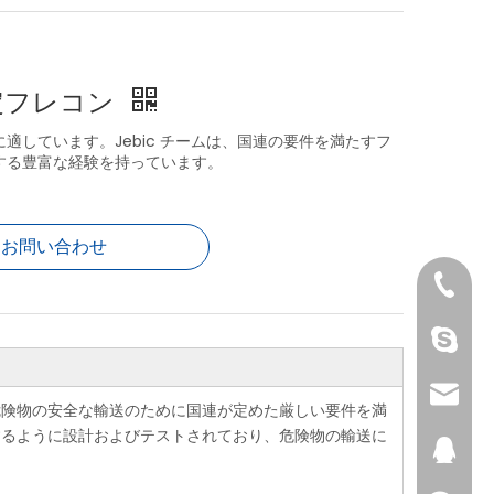
定フレコン
適しています。Jebic チームは、国連の要件を満たすフ
する豊富な経験を持っています。
お問い合わせ
+86-25
Nancy 
sales@
危険物の安全な輸送のために国連が定めた厳しい要件を満
するように設計およびテストされており、危険物の輸送に
146529