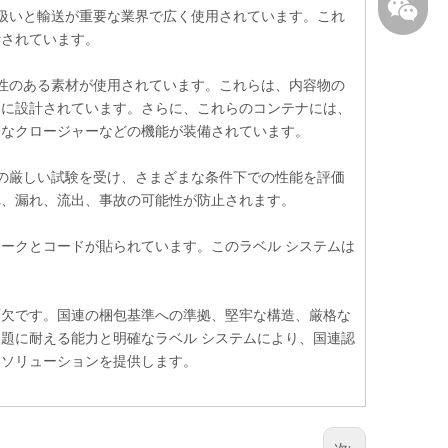
り扱いと輸送が重要な業界で広く使用されています。これ
計されています。
牢で耐久性のある素材が使用されています。これらは、内容物の
うに設計されています。さらに、これらのコンテナには、
全なクロージャーなどの機能が装備されています。
どの厳しい試験を受け、さまざまな条件下での性能を評価
+86-136
れ、漏れ、流出、事故の可能性が防止されます。
ークとコードが貼られています。このラベル システムは
可欠です。国連の梱包基準への準拠、堅牢な構造、厳格な
題に耐える能力と明確なラベル システムにより、国連認
たソリューションを提供します。