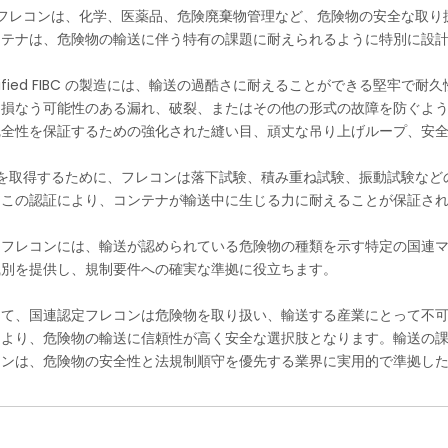
定フレコンは、化学、医薬品、危険廃棄物管理など、危険物の安全な取
ンテナは、危険物の輸送に伴う特有の課題に耐えられるように特別に設
ertified FIBC の製造には、輸送の過酷さに耐えることができる堅
を損なう可能性のある漏れ、破裂、またはその他の形式の故障を防ぐよ
完全性を保証するための強化された縫い目、頑丈な吊り上げループ、安
証を取得するために、フレコンは落下試験、積み重ね試験、振動試験な
。この認証により、コンテナが輸送中に生じる力に耐えることが保証さ
定フレコンには、輸送が認められている危険物の種類を示す特定の国連マ
識別を提供し、規制要件への確実な準拠に役立ちます。
して、国連認定フレコンは危険物を取り扱い、輸送する産業にとって不
により、危険物の輸送に信頼性が高く安全な選択肢となります。輸送の課
コンは、危険物の安全性と法規制順守を優先する業界に実用的で準拠し