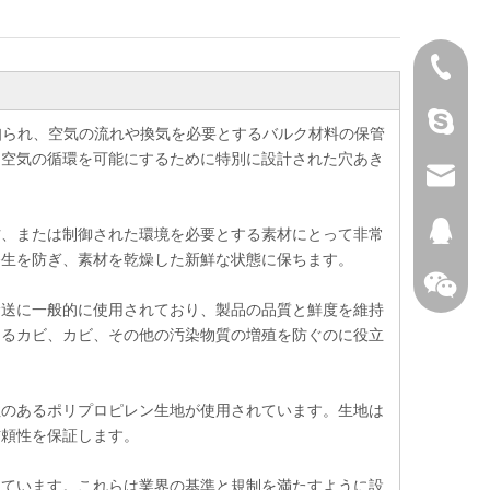
+86-25
Nancy 
知られ、空気の流れや換気を必要とするバルク材料の保管
、空気の循環を可能にするために特別に設計された穴あき
sales@
146529
材、または制御された環境を必要とする素材にとって非常
発生を防ぎ、素材を乾燥した新鮮な状態に保ちます。
輸送に一般的に使用されており、製品の品質と鮮度を維持
あるカビ、カビ、その他の汚染物質の増殖を防ぐのに役立
性のあるポリプロピレン生地が使用されています。生地は
信頼性を保証します。
けています。これらは業界の基準と規制を満たすように設
+86-136