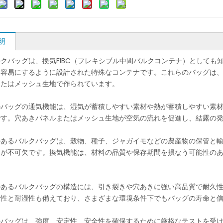
明
クバッグは、換気FIBC（フレキシブル中間バルクコンテナ）としても
を容易にするように設計された特殊なコンテナです。これらのバッグは
またはメッシュ生地で作られています。
のバッグの通気機能は、湿気が蓄積しやすい素材や熱が蓄積しやすい素
です。穴あきパネルまたはメッシュ生地が空気の流れを促進し、結露の
のあるバルクバッグは、穀物、種子、ジャガイモなどの農産物の保管と
とが不可欠です。換気機能は、材料の品質や保存期間を損なう可能性の
。
のあるバルクバッグの構造には、引き裂きや穴あきに強い高品質で耐久
線性と耐湿性も備えており、さまざまな環境条件下でもバッグの寿命と
のバッグは、強度、安定性、安全性を確保するために厳格なテストを受