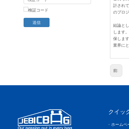
計され
のプロ
送信
結論と
します
保しま
業界に
前:
クイッ
ホームペ