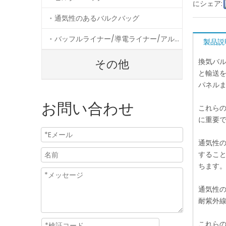
にシェア:
通気性のあるバルクバッグ
バッフルライナー/導電ライナー/アルミニウムライナー
製品説
換気バル
その他
と輸送
パネル
お問い合わせ
これら
に重要
通気性
するこ
ちます
通気性
耐紫外
これら